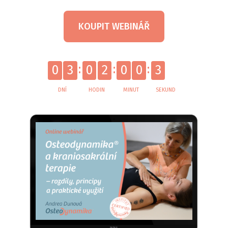
KOUPIT WEBINÁŘ
2
0
3
0
2
0
0
3
DNÍ
HODIN
MINUT
SEKUND
3