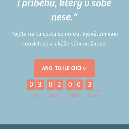
i příběhu, který v sobě
nese.“
Pojďte na tu cestu se mnou. Vysvětlím vám
souvislosti a ukážu vám možnosti.
ANO, TOHLE CHCI
2
0
3
0
2
0
0
3
DNÍ
HODIN
MINUT
SEKUND
3