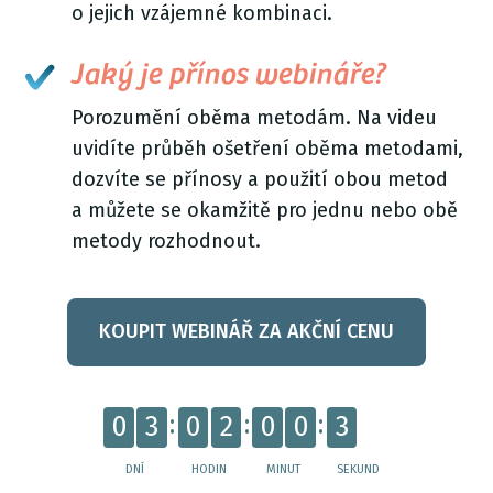
o jejich vzájemné kombinaci.
Jaký je přínos webináře?
Porozumění oběma metodám. Na videu
uvidíte průběh ošetření oběma metodami,
dozvíte se přínosy a použití obou metod
a můžete se okamžitě pro jednu nebo obě
metody rozhodnout.
KOUPIT WEBINÁŘ ZA AKČNÍ CENU
2
0
3
0
2
0
0
3
DNÍ
HODIN
MINUT
SEKUND