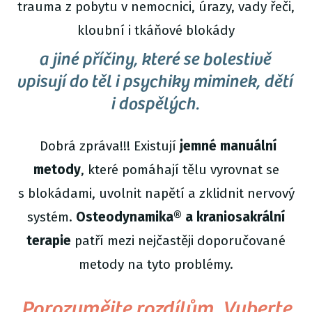
trauma z pobytu v nemocnici, úrazy, vady řeči,
kloubní i tkáňové blokády
a jiné příčiny, které se bolestivě
vpisují do těl i psychiky miminek, dětí
i dospělých.
Dobrá zpráva!!! Existují
jemné manuální
metody
, které pomáhají tělu vyrovnat se
s blokádami, uvolnit napětí a zklidnit nervový
systém.
Osteodynamika® a kraniosakrální
terapie
patří mezi nejčastěji doporučované
metody na tyto problémy.
Porozumějte rozdílům. Vyberte