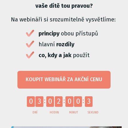
vaše dítě tou pravou?
Na webináři si srozumitelně vysvětlíme:
principy
obou přístupů
hlavní
rozdíly
co, kdy a jak
použít
KOUPIT WEBINÁŘ ZA AKČNÍ CENU
2
0
3
0
2
0
0
3
DNÍ
HODIN
MINUT
SEKUND