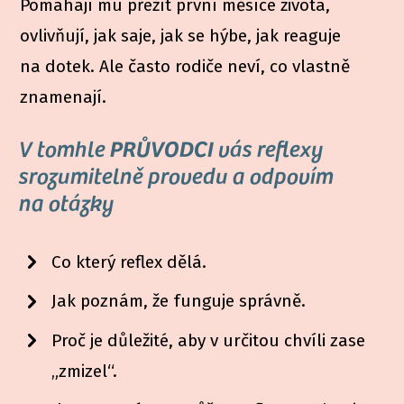
Pomáhají mu přežít první měsíce života,
ovlivňují, jak saje, jak se hýbe, jak reaguje
na dotek. Ale často rodiče neví, co vlastně
znamenají.
V tomhle
PRŮVODCI
vás reflexy
srozumitelně provedu a odpovím
na otázky
Co který reflex dělá.
Jak poznám, že funguje správně.
Proč je důležité, aby v určitou chvíli zase
„zmizel“.