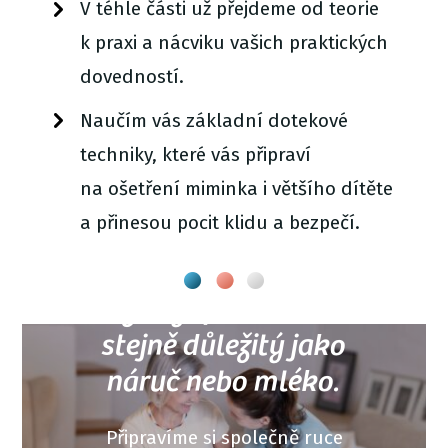
V téhle části už přejdeme od teorie
k praxi a nácviku vašich praktických
dovedností.
Naučím vás základní dotekové
techniky, které vás připraví
na ošetření miminka i většího dítěte
a přinesou pocit klidu a bezpečí.
Zažijete, že váš dotek
může být pro miminko
stejně důležitý jako
náruč nebo mléko.
Připravíme si společně ruce