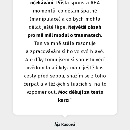
očekávání
. Přišla spousta AHA
momentů, co dělám špatně
(manipulace) a co bych mohla
dělat ještě lépe.
Největší zásah
pro mě měl modul o traumatech
.
Ten ve mně stále rezonuje
a zpracovávám si ho ve své hlavě.
Ale díky tomu jsem si spoustu věcí
uvědomila a i když mám ještě kus
cesty před sebou, snažím se z toho
čerpat a v těžkých situacích si na to
vzpomenout.
Moc děkuji za tento
kurz!
”
Ája Kašová