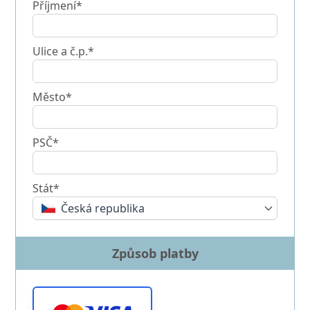
Příjmení*
Ulice a č.p.*
Město*
PSČ*
Stát*
Česká republika
Způsob platby