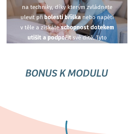
na techniky, díky kterým zvládnete
ulevit při
bolesti bříška
nebo napětí
v těle a získáte
schopnost dotekem
utišit
a podpořit
své dítě. Tyto
techniky vás naučím v dalších
modulech.
BONUS K MODULU