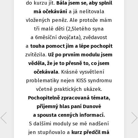
do kurzu jít.
Bála jsem se, aby splnil
má očekávání
a já nelitovala
vložených peněz. Ale protože mám
tři malé děti (2,5letého syna
a 6měsíční dvojčata), zvědavost
a
touha pomoct jim a lépe pochopit
zvítězila.
Už po prvním modulu jsem
věděla, že je to přesně to, co jsem
očekávala
. Krásné vysvětlení
problematiky nejen KISS syndromu
včetně praktických ukázek.
Pochopitelně zpracovaná témata,
příjemný hlas paní Dunové
a spousta cenných informací.
S dalšími moduly se mé nadšení
jen stupňovalo a
kurz předčil má