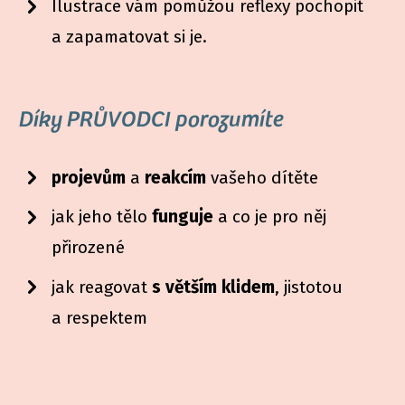
Ilustrace vám pomůžou reflexy pochopit
a zapamatovat si je.
Díky PRŮVODCI porozumíte
projevům
a
reakcím
vašeho dítěte
jak jeho tělo
funguje
a co je pro něj
přirozené
jak reagovat
s větším klidem
, jistotou
a respektem