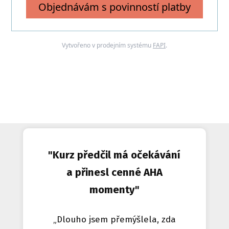
Objednávám s povinností platby
Vytvořeno v prodejním systému
FAPI
.
"Kurz předčil má očekávání
a přinesl cenné AHA
momenty"
„Dlouho jsem přemýšlela, zda