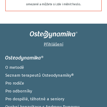
omezené a můžete si zde i měnit heslo.
Přihlášení
Osteodynamika®
O metodě
Seznam terapeutů Osteodynamiky®
Pro rodiče
Pro odborníky
Pro dospělé, těhotné a seniory
Osobní konzultace s Andreou Dunovou