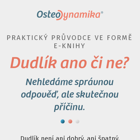
PRAKTICKÝ PRŮVODCE VE FORMĚ
E-KNIHY
Dudlík ano či ne?
Nehledáme správnou
odpověď, ale skutečnou
příčinu.
Dudlík není ani dobrý, ani špatný.