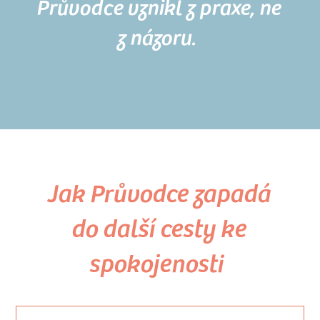
Průvodce vznikl z praxe, ne
z názoru.
Jak Průvodce zapadá
do další cesty ke
spokojenosti