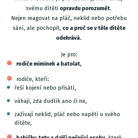
svému dítěti
opravdu porozumět.
Nejen reagovat na pláč, neklid nebo potřebu
sání, ale pochopit,
co a proč se v těle dítěte
odehrává.
Je pro:
rodiče miminek a batolat,
rodiče, kteří:
řeší kojení nebo přisátí,
váhají, zda dudlík ano či ne,
zažívají neklid, pláč nebo napětí u svého
dítěte,
babičky, tety a další pečující osoby
, které