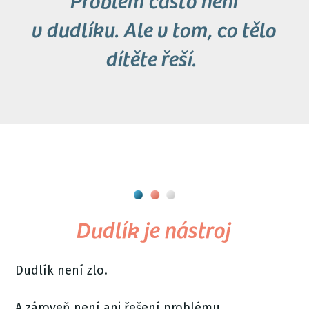
Problém často není
v dudlíku. Ale v tom, co tělo
dítěte řeší.
Dudlík je nástroj
Dudlík není zlo.
A zároveň není ani řešení problému.