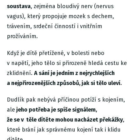
soustava
, zejména bloudivý nerv (nervus
vagus), který propojuje mozek s dechem,
trávením, srdeční činností i vnitřním
prožíváním.
Když je dítě přetížené, v bolesti nebo
v napětí, jeho tělo si přirozeně hledá cestu ke
zklidnění.
A sání je jedním z nejrychlejších
a nejpřirozenějších způsobů, jak si tělo uleví.
Dudlík pak nebývá příčinou potíží s kojením,
ale
jeho potřeba je spíše signálem,
že se v těle dítěte mohou nacházet překážky
,
které brání jak správnému kojení tak i klidu
dítěte.