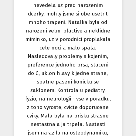
nevedela uz pred narozenim
dcerky, mohly jsme si obe usetrit
mnoho trapeni. Natalka byla od
narozeni velmi plactive a neklidne
miminko, uz v porodnici proplakala
cele noci a malo spala.
Nasledovaly problemy s kojenim,
preference jednoho prsa, staceni
do C, uklon hlavy k jedne strane,
spatne paseni konicku se
zaklonem. Kontrola u pediatry,
fyzio, na neurologii - vse v poradku,
z toho vyroste, cvicte doporucene
cviky. Mala byla na brisku strasne
nestastna a ja trpela. Nastesti
jsem narazila na osteodynamiku,