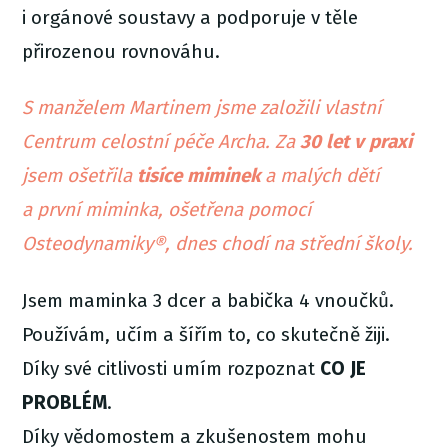
i orgánové soustavy a podporuje v těle
přirozenou rovnováhu.
S manželem Martinem jsme založili vlastní
Centrum celostní péče Archa. Za
30 let v praxi
jsem ošetřila
tisíce miminek
a malých dětí
a první miminka, ošetřena pomocí
Osteodynamiky®, dnes chodí na střední školy.
Jsem maminka 3 dcer a babička 4 vnoučků.
Používám, učím a šířím to, co skutečně žiji.
Díky své citlivosti umím rozpoznat
CO JE
PROBLÉM
.
Díky vědomostem a zkušenostem mohu