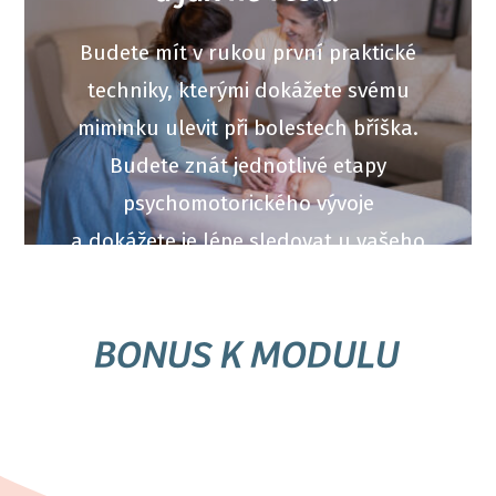
Budete mít v rukou první praktické
techniky, kterými dokážete svému
miminku ulevit při bolestech bříška.
Budete znát jednotlivé etapy
psychomotorického vývoje
a dokážete je lépe sledovat u vašeho
miminka.
BONUS K MODULU