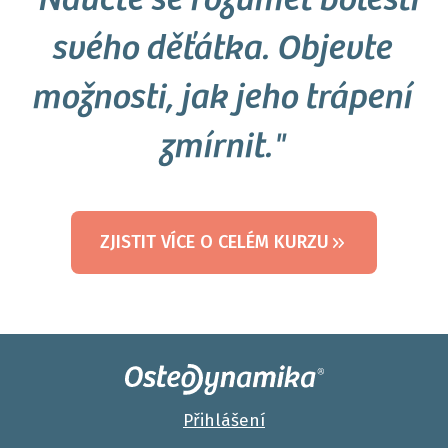
"Naučte se rozumět bolesti
svého děťátka. Objevte
možnosti, jak jeho trápení
zmírnit."
ZJISTIT VÍCE O CELÉM KURZU
Přihlášení