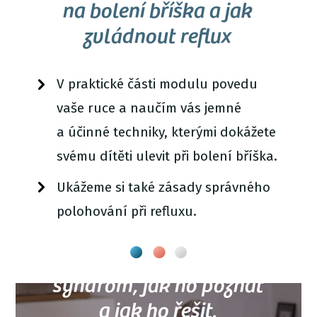
na bolení bříška a jak
zvládnout reflux
V praktické části modulu povedu
vaše ruce a naučím vás jemné
a účinné techniky, kterými dokážete
svému dítěti ulevit při bolení bříška.
Ukážeme si také zásady správného
polohování při refluxu.
…budete vědět, co je KISS
syndrom, jak ho poznat
a jak ho řešit.