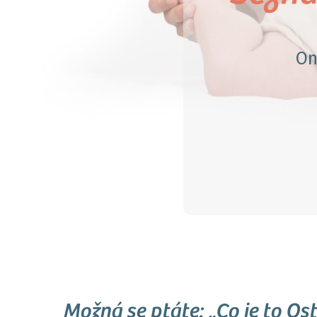
On
Možná se ptáte: „Co je to O