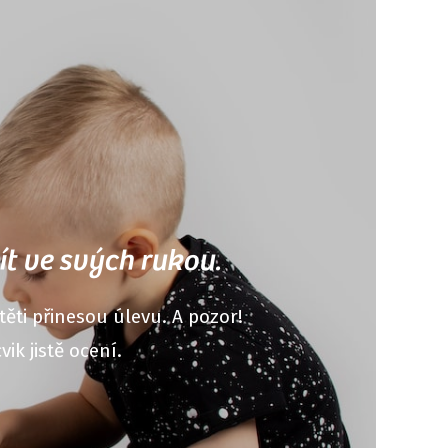
ít ve svých rukou.
těti přinesou úlevu. A pozor!
ik jistě ocení.