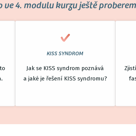
o ve 4. modulu kurzu ještě proberem
KISS SYNDROM
ato
Jak se KISS syndrom poznává
Zjis
á.
a jaké je řešení KISS syndromu?
fa