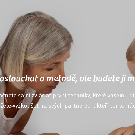
oslouchat o metodě, ale budete ji m
ačnete sami zvládat první techniky, které vašemu dí
žete vyzkoušet na svých partnerech, kteří tento nácv