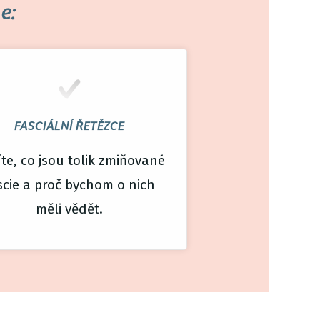
e:
FASCIÁLNÍ ŘETĚZCE
títe, co jsou tolik zmiňované
scie a proč bychom o nich
měli vědět.