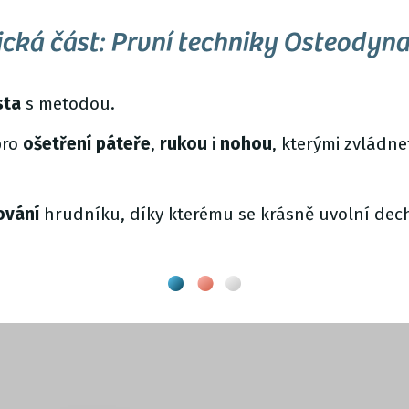
cká část: První techniky Osteodyn
sta
s metodou.
ro
ošetření páteře
,
rukou
i
nohou
, kterými zvládne
ování
hrudníku, díky kterému se krásně uvolní dech 