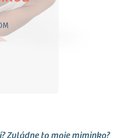
ROM
ní? Zvládne to moje miminko?