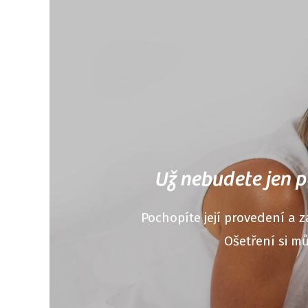
Už nebudete jen p
Pochopíte její provedení a z
Ošetření si mů