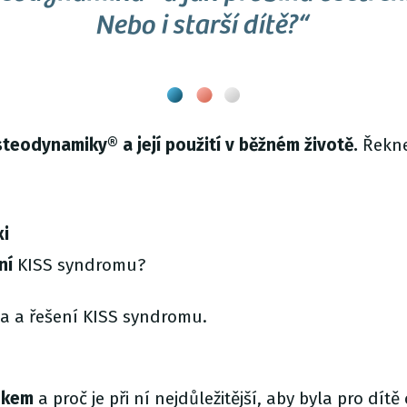
Nebo i starší dítě?“
teodynamiky® a její použití v běžném životě.
Řekne
xi
ní
KISS syndromu?
ika a řešení KISS syndromu.
okem
a proč je při ní nejdůležitější, aby byla pro dítě