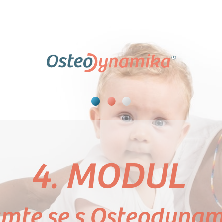
4. MODUL
mte se s Osteodyna