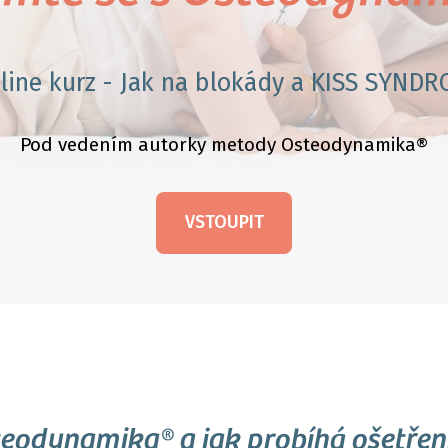
line kurz - Jak na blokády a KISS SYND
Pod vedením autorky metody Osteodynamika®
VSTOUPIT
steodynamika® a jak probíhá ošetře