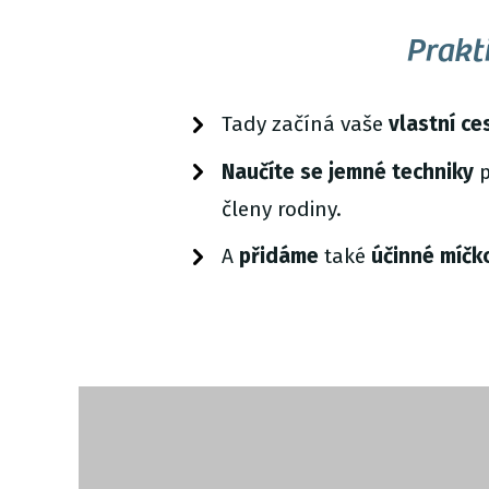
Prakti
Tady začíná vaše
vlastní ce
Naučíte se jemné techniky
p
členy rodiny.
A
přidáme
také
účinné míčk