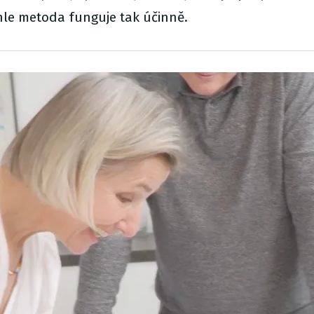
ahle metoda funguje tak účinně.