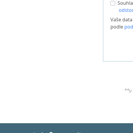
Souhla
odsto
Vaše data
podle
pod
**v