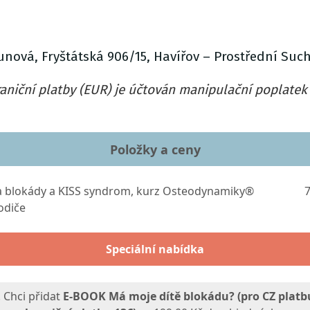
nová, Fryštátská 906/15, Havířov – Prostřední Suchá
raniční platby (EUR) je účtován manipulační poplatek
Položky a ceny
a blokády a KISS syndrom, kurz Osteodynamiky®
7
odiče
Speciální nabídka
 Chci přidat
E-BOOK Má moje dítě blokádu? (pro CZ platb