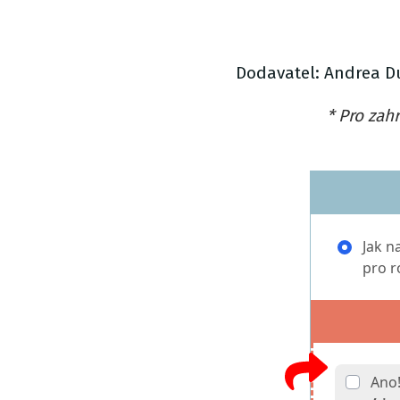
Dodavatel: Andrea Du
* Pro zah
Jak n
pro r
Ano!