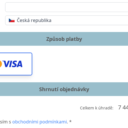
Česká republika
Způsob platby
Shrnutí objednávky
7 4
Celkem k úhradě:
sím s
obchodními podmínkami
. *