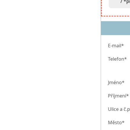
/ *p
E-mail*
Telefon*
Jméno*
Příjmení*
Ulice a č.p
Město*