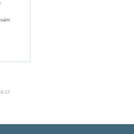
o
vávám
a.cz