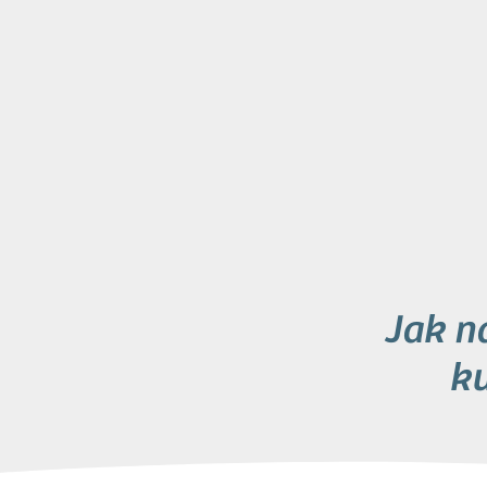
Jak n
k