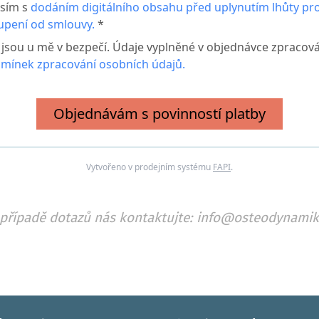
sím s
dodáním digitálního obsahu před uplynutím lhůty pr
upení od smlouvy.
*
 jsou u mě v bezpečí. Údaje vyplněné v objednávce zpraco
mínek zpracování osobních údajů.
Objednávám s povinností platby
Vytvořeno v prodejním systému
FAPI
.
 případě dotazů nás kontaktujte: info@osteodynamik