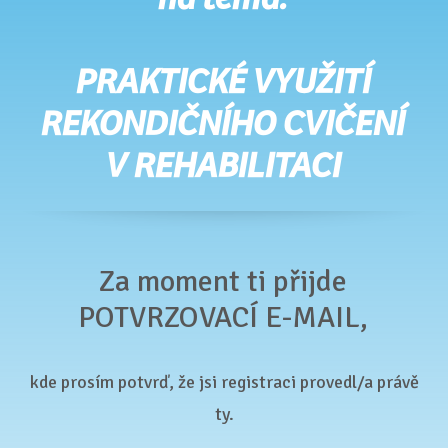
na téma:
PRAKTICKÉ VYUŽITÍ
REKONDIČNÍHO CVIČENÍ
V REHABILITACI
Za moment ti přijde
POTVRZOVACÍ E-MAIL,
kde prosím potvrď, že jsi registraci provedl/a právě
ty.