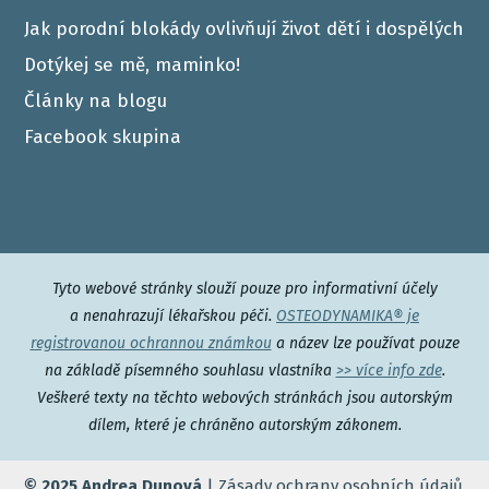
Jak porodní blokády ovlivňují život dětí i dospělých
Dotýkej se mě, maminko!
Články na blogu
Facebook skupina
Tyto webové stránky slouží pouze pro informativní účely
a nenahrazují lékařskou péči.
OSTEODYNAMIKA® je
registrovanou ochrannou známkou
a název lze používat pouze
na základě písemného souhlasu vlastníka
>> více info zde
.
Veškeré texty na těchto webových stránkách jsou autorským
dílem, které je chráněno autorským zákonem.
© 2025 Andrea Dunová
|
Zásady ochrany osobních údajů