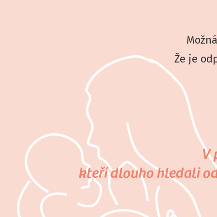
Možná 
Že je odp
V 
kteří dlouho hledali 