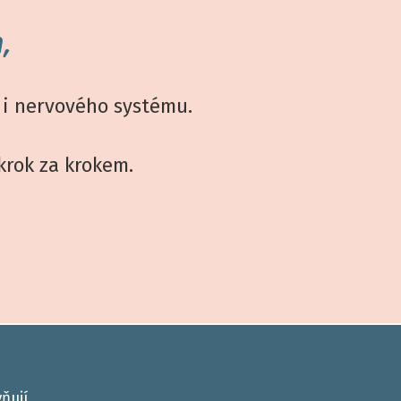
,
a i nervového systému.
krok za krokem.
ňují