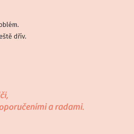
roblém.
eště dřív.
či,
doporučeními a radami.