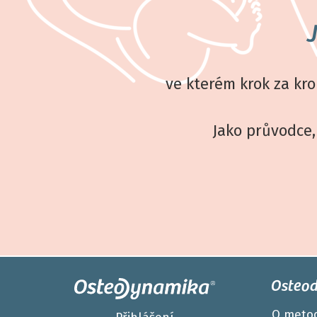
ve kterém krok za kro
Jako průvodce,
Osteo
O meto