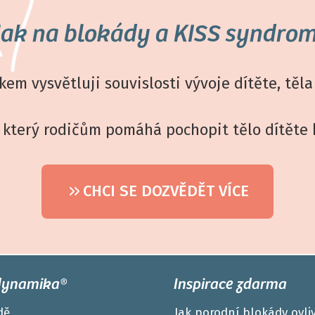
Jak na blokády a KISS syndrom
kem vysvětluji souvislosti vývoje dítěte, těl
 který rodičům pomáhá pochopit tělo dítěte 
CHCI SE DOZVĚDĚT VÍCE
dynamika®
Inspirace zdarma
dě
Jak porodní blokády ovliv