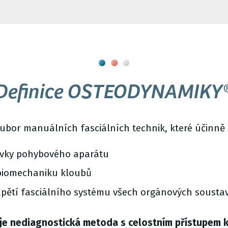
Definice OSTEODYNAMIKY
bor manuálních fasciálních technik, které účinně 
prvky pohybového aparátu
biomechaniku kloubů
pětí fasciálního systému všech orgánových sousta
 nediagnostická metoda s celostním přístupem k