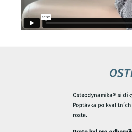
OST
Osteodynamika® si díky 
Poptávka po kvalitních
roste.
Proto byl pro odborní