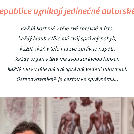
republice vznikají jedinečné autorsk
Každá kost má v těle své správné místo,
každý kloub v těle má svůj správný pohyb,
každá tkáň v těle má své správné napětí,
každý orgán v těle má svou správnou funkci,
každý nerv v těle má své správné vedení informací.
Osteodynamika® je cestou ke správnému…