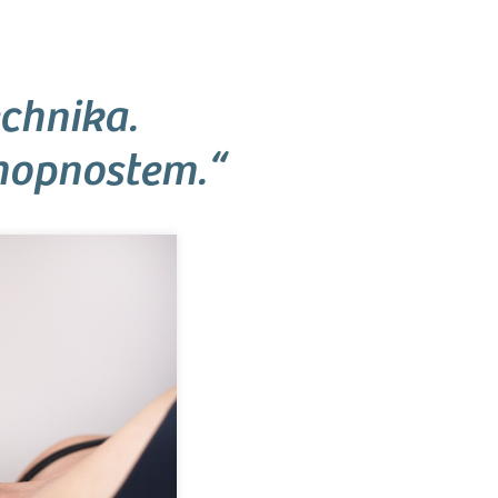
echnika.
chopnostem.“