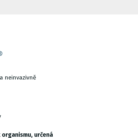
®
a neinvazivně
v
 organismu, určená