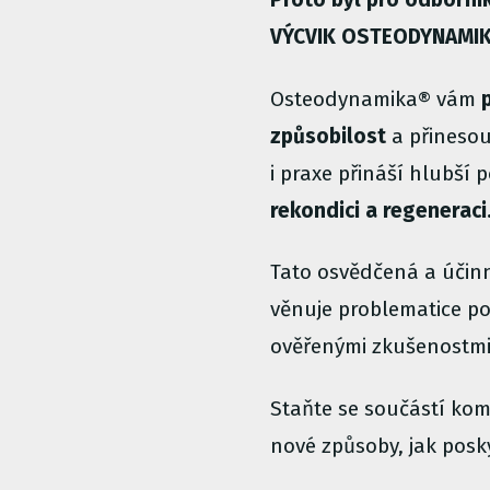
VÝCVIK OSTEODYNAMIK
Osteodynamika® vám
způsobilost
a přinesou
i praxe přináší hlubš
rekondici a regenerac
Tato osvědčená a účin
věnuje problematice po
ověřenými zkušenostmi
Staňte se součástí komu
nové způsoby, jak posk