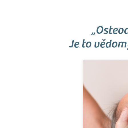
„Osteod
Je to vědomý