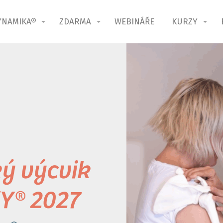
YNAMIKA®
ZDARMA
WEBINÁŘE
KURZY
ký výcvik
Y® 2027