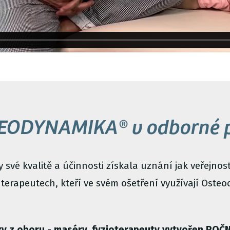
EODYNAMIKA® v odborné p
své kvalitě a účinnosti získala uznání jak veřejnost
 terapeutech, kteří ve svém ošetření využívají Ost
ky z oboru - maséry, fyzioterapeuty
vytvořen ROČN