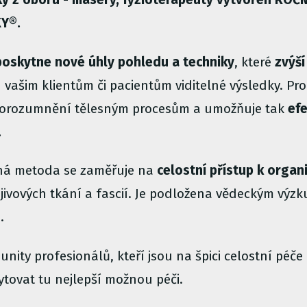
Y®.
poskytne nové úhly pohledu a techniky
, které
zvýší
 vašim klientům či pacientům viditelné výsledky. Pr
í porozumnění tělesným procesům a umožňuje tak
efe
i.
ná metoda se zaměřuje na
celostní přístup k orga
jivových tkání a fascií. Je podložena vědeckým výz
.
nity profesionálů, kteří jsou na špici celostní péče
ytovat tu nejlepší možnou péči.