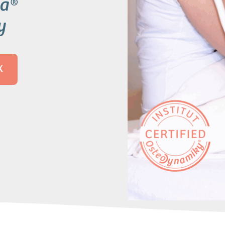
a®
y
K